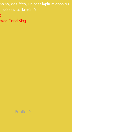
nains, des fées, un petit lapin mignon ou
.. découvrez la vérité.
g
 avec CanalBlog
Publicité