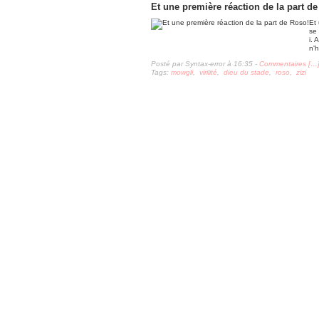
Et une première réaction de la part d
Et
se 
i. 
n'h
Posté par Syntax-error à 16:35 -
Commentaires [
…
Tags:
mowgli
,
virilité
,
dieu du stade
,
roso
,
zizi