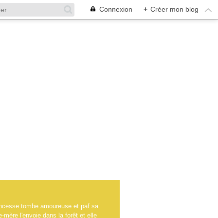
Connexion
+
Créer mon blog
rincesse tombe amoureuse et paf sa
-mère l'envoie dans la forêt et elle