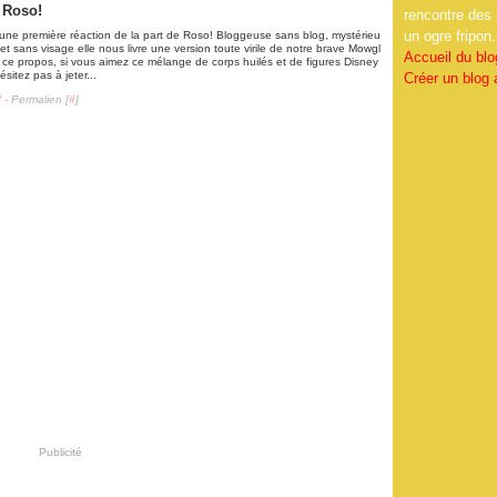
e Roso!
rencontre des 
un ogre fripon.
 une première réaction de la part de Roso! Bloggeuse sans blog, mystérieu
et sans visage elle nous livre une version toute virile de notre brave Mowgl
Accueil du blo
A ce propos, si vous aimez ce mélange de corps huilés et de figures Disney
ésitez pas à jeter...
Créer un blog
]
- Permalien [
#
]
Publicité