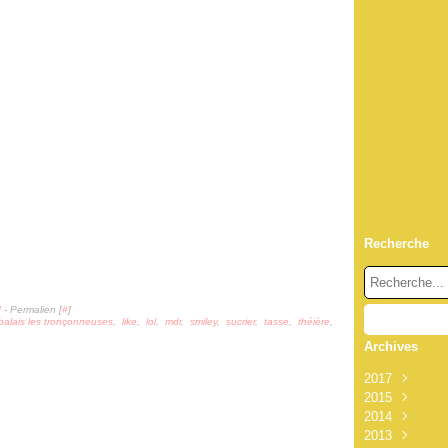
Recherche
]
- Permalien [
#
]
balais les tronçonneuses
,
like
,
lol
,
mdr
,
smiley
,
sucrier
,
tasse
,
théière
,
Archives
2017
2015
Octobre
(1
2014
Octobre
(1
2013
Septembre
Décembre