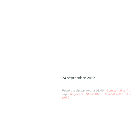
24 septembre 2012
Posté par Syntax-error à 08:00 -
Commentaires [
…
Tags:
bagheera
,
Shere Khan
,
boivent le thé
,
du 
virilité