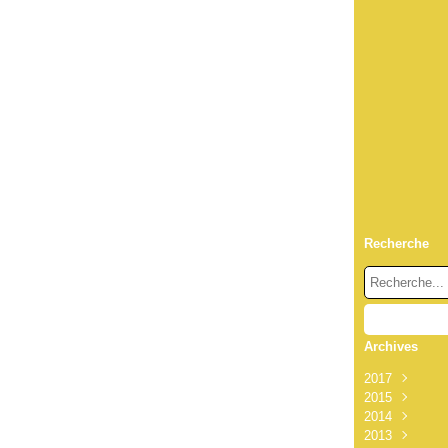
Recherche
Archives
2017
2015
Octobre
(1
2014
Octobre
(1
2013
Septembre
Décembre