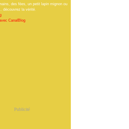
nains, des fées, un petit lapin mignon ou
.. découvrez la vérité.
g
 avec CanalBlog
Publicité