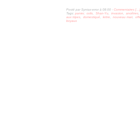
Posté par Syntax-error à 08:00 -
Commentaires [
…
Tags:
panier
,
colis
,
Shan-Yu
,
invasion
,
ancêtres
aux tripes
,
domestiqué
,
lettre
,
nouveau mari
,
off
boyaux