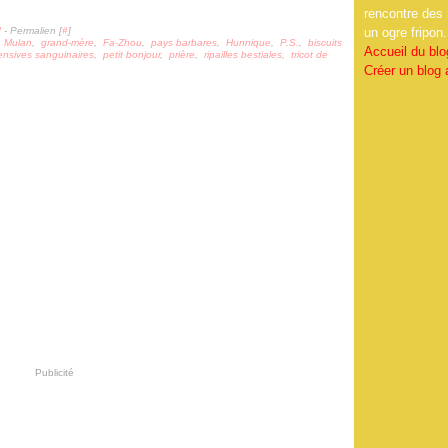
rencontre des 
]
- Permalien [
#
]
un ogre fripon.
,
Mulan
,
grand-mère
,
Fa-Zhou
,
pays barbares
,
Hunnique
,
P.S.
,
biscuits
Accueil du blo
ensives sanguinaires
,
petit bonjour
,
prière
,
ripailles bestiales
,
tricot de
Créer un blog
Publicité