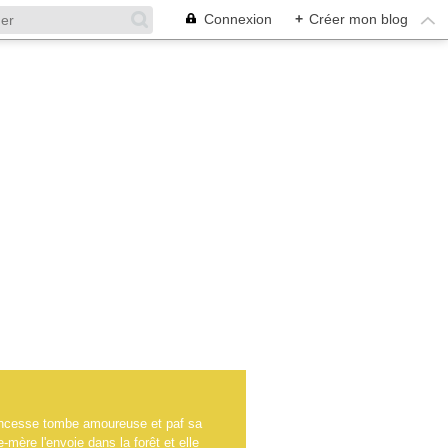
Connexion
+
Créer mon blog
rincesse tombe amoureuse et paf sa
-mère l'envoie dans la forêt et elle