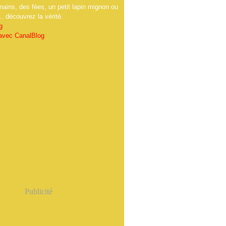
nains, des fées, un petit lapin mignon ou
.. découvrez la vérité.
g
 avec CanalBlog
Publicité