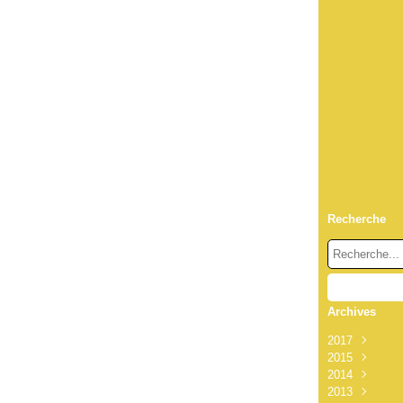
Recherche
Archives
2017
2015
Octobre
(1
2014
Octobre
(1
2013
Septembre
Décembre