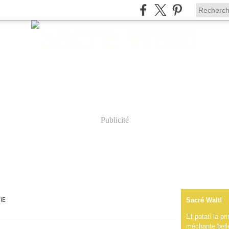
Publicité
IE
Sacré Walt!
Et patati la p
méchante belle