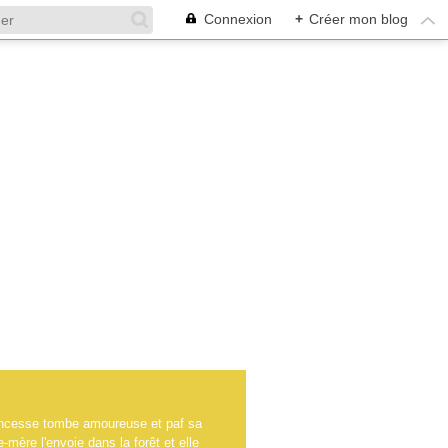
Connexion
+
Créer mon blog
rincesse tombe amoureuse et paf sa
-mère l'envoie dans la forêt et elle