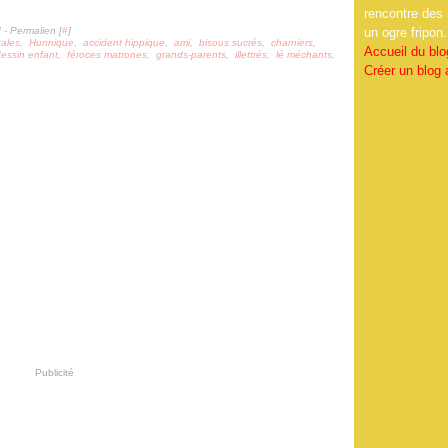
rencontre des 
]
- Permalien [
#
]
un ogre fripon.
tales
,
Hunnique
,
accident hippique
,
ami
,
bisous sucrés
,
charniers
,
Accueil du blo
essin enfant
,
féroces matrones
,
grands-parents
,
illettrés
,
lé méchants
,
Créer un blog
Publicité