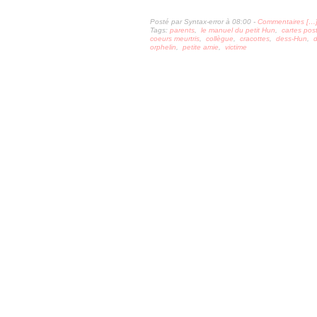
Posté par Syntax-error à 08:00 -
Commentaires [
…
Tags:
parents
,
le manuel du petit Hun
,
cartes pos
coeurs meurtris
,
collègue
,
cracottes
,
dess-Hun
,
d
orphelin
,
petite amie
,
victime