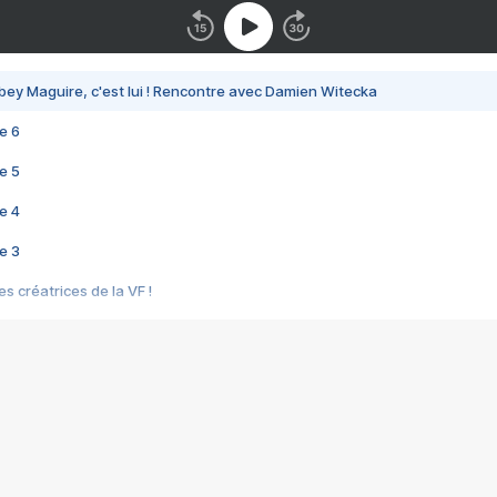
bey Maguire, c'est lui ! Rencontre avec Damien Witecka
e 6
e 5
e 4
e 3
s créatrices de la VF !
e 2
e 1
e Mektoub My Love arrive enfin ! Rencontre avec Shaïn Boumedine et Sal
i : après Toni en famille
elle réalise le bouleversant Dites lui que je l'aime