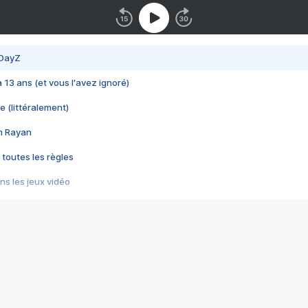
 DayZ
 a 13 ans (et vous l'avez ignoré)
e (littéralement)
im Rayan
 toutes les règles
s les jeux vidéo
us choquant de Rockstar ? - Le scandale BULLY
e plus moche de Steam
du RÊVE tourne au CAUCHEMAR
pendant 8 heures
it… à tort