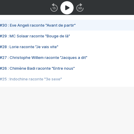
#30 : Eve Angeli raconte "Avant de partir"
#29 : MC Solaar raconte "Bouge de là"
28 : Lorie raconte "Je vais vite"
#27 : Christophe Willem raconte "Jacques a dit"
#26 : Chimène Badi raconte "Entre nous"
#25 : Indochine raconte "3e sexe"
#24 : Zaho raconte "C'est chelou"
#23 : Patrick Bruel raconte "Au café des délices"
#22 : Kyo raconte "Le chemin"
#21 : Nolwenn Leroy raconte "Cassé"
#20 : Patrick Hernandez raconte "Born to be alive"