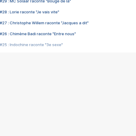
#29 : MC Solaar raconte "Bouge de là"
28 : Lorie raconte "Je vais vite"
#27 : Christophe Willem raconte "Jacques a dit"
#26 : Chimène Badi raconte "Entre nous"
#25 : Indochine raconte "3e sexe"
#24 : Zaho raconte "C'est chelou"
#23 : Patrick Bruel raconte "Au café des délices"
#22 : Kyo raconte "Le chemin"
#21 : Nolwenn Leroy raconte "Cassé"
#20 : Patrick Hernandez raconte "Born to be alive"
#19 : Lorie raconte "Près de moi"
#18 : Michael Jones raconte "A nos actes manqués" (avec Jean-Jacque
#17 : Khaled raconte "Aïcha"