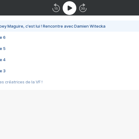
bey Maguire, c'est lui ! Rencontre avec Damien Witecka
e 6
e 5
e 4
e 3
s créatrices de la VF !
e 2
e 1
e Mektoub My Love arrive enfin ! Rencontre avec Shaïn Boumedine et Sal
i : après Toni en famille
elle réalise le bouleversant Dites lui que je l'aime