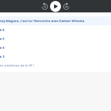
bey Maguire, c'est lui ! Rencontre avec Damien Witecka
e 6
e 5
e 4
e 3
s créatrices de la VF !
e 2
e 1
e Mektoub My Love arrive enfin ! Rencontre avec Shaïn Boumedine et Sal
i : après Toni en famille
elle réalise le bouleversant Dites lui que je l'aime