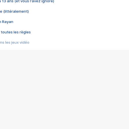
 a 13 ans (et vous l'avez ignoré)
e (littéralement)
im Rayan
 toutes les règles
s les jeux vidéo
us choquant de Rockstar ? - Le scandale BULLY
e plus moche de Steam
du RÊVE tourne au CAUCHEMAR
pendant 8 heures
it… à tort
umiliés par un jeu vidéo
ire - Final Fantasy 8
ti un empire - Age of Empires