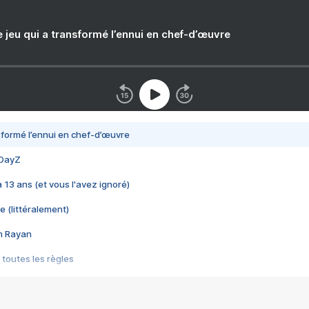
e jeu qui a transformé l’ennui en chef-d’œuvre
nsformé l’ennui en chef-d’œuvre
 DayZ
 a 13 ans (et vous l'avez ignoré)
e (littéralement)
im Rayan
 toutes les règles
s les jeux vidéo
us choquant de Rockstar ? - Le scandale BULLY