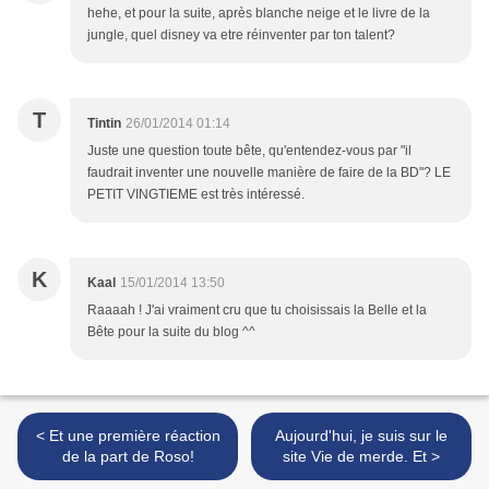
hehe, et pour la suite, après blanche neige et le livre de la
jungle, quel disney va etre réinventer par ton talent?
T
Tintin
26/01/2014 01:14
Juste une question toute bête, qu'entendez-vous par "il
faudrait inventer une nouvelle manière de faire de la BD"? LE
PETIT VINGTIEME est très intéressé.
K
Kaal
15/01/2014 13:50
Raaaah ! J'ai vraiment cru que tu choisissais la Belle et la
Bête pour la suite du blog ^^
< Et une première réaction
Aujourd'hui, je suis sur le
de la part de Roso!
site Vie de merde. Et >