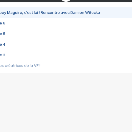
bey Maguire, c'est lui ! Rencontre avec Damien Witecka
e 6
e 5
e 4
e 3
s créatrices de la VF !
e 2
e 1
e Mektoub My Love arrive enfin ! Rencontre avec Shaïn Boumedine et Sal
i : après Toni en famille
elle réalise le bouleversant Dites lui que je l'aime
ais ! Rencontre autour de Vie privée de Rebecca Zlotowski